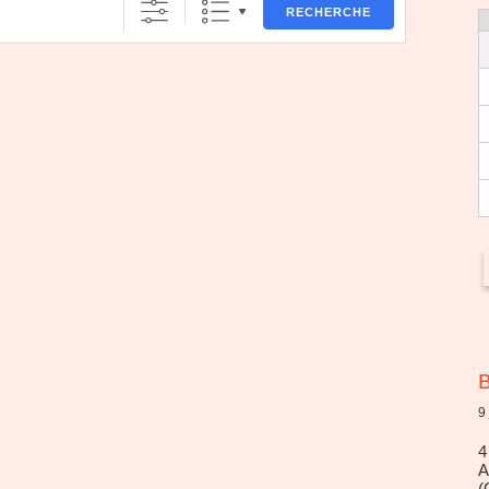
RECHERCHE
B
9
4
A
(