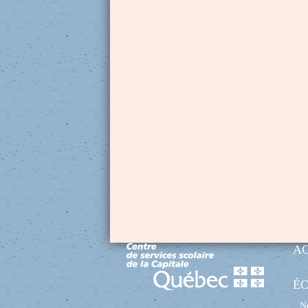
A
É
No