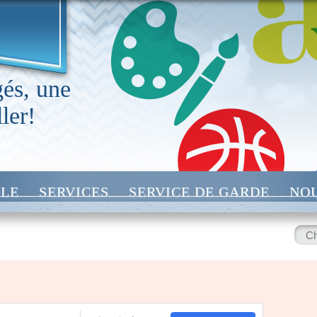
és, une
ler!
OLE
SERVICES
SERVICE DE GARDE
NOU
Rech
: