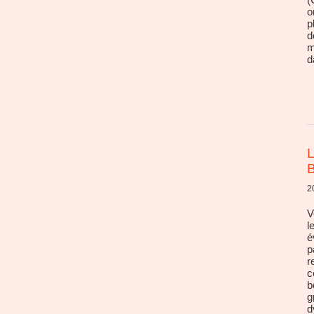
o
p
d
m
d
L
2
V
l
é
p
r
c
b
g
d