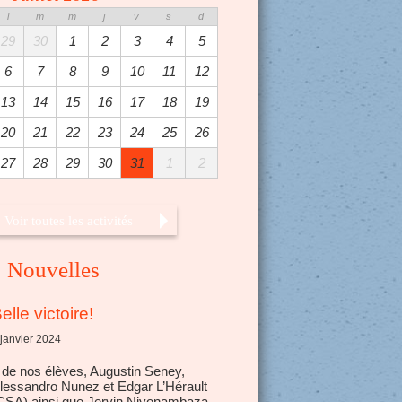
l
m
m
j
v
s
d
29
30
1
2
3
4
5
6
7
8
9
10
11
12
13
14
15
16
17
18
19
20
21
22
23
24
25
26
27
28
29
30
31
1
2
Voir toutes les activités
Nouvelles
elle victoire!
 janvier 2024
 de nos élèves, Augustin Seney,
lessandro Nunez et Edgar L’Hérault
CSA) ainsi que Jervin Niyonambaza