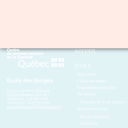
ACCUEIL
ÉCOLE
Notre école
École des Berges
L’école en images
Programmes particuliers
510, rue du Prince-Édouard
Vie scolaire
Québec (Québec) G1K 8C7
Téléphone : 418 686-4689
Nouvelles de la vie scolaire
Télécopieur : 418 525-6154
ecole.desberges@cssc.gouv.qc.ca
Informations utiles
Horaire des élèves
Préscolaire